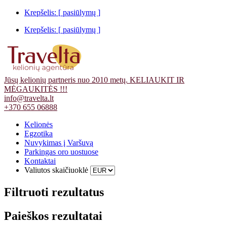
Krepšelis: [
pasiūlymų
]
Krepšelis: [
pasiūlymų
]
Jūsų kelionių partneris nuo 2010 metų. KELIAUKIT IR
MĖGAUKITĖS !!!
info@travelta.lt
+370 655 06888
Kelionės
Egzotika
Nuvykimas į Varšuvą
Parkingas oro uostuose
Kontaktai
Valiutos skaičiuoklė
Filtruoti rezultatus
Paieškos rezultatai