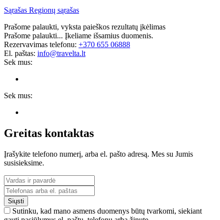
Sąrašas
Regionų sąrašas
Prašome palaukti, vyksta paieškos rezultatų įkėlimas
Prašome palaukti... Įkeliame išsamius duomenis.
Rezervavimas telefonu:
+370 655 06888
El. paštas:
info@travelta.lt
Sek mus:
Sek mus:
Greitas kontaktas
Įrašykite telefono numerį, arba el. pašto adresą. Mes su Jumis
susisieksime.
Siųsti
Sutinku, kad mano asmens duomenys būtų tvarkomi, siekiant
gauti pasiūlymus el. paštu, telefonu arba žinute.