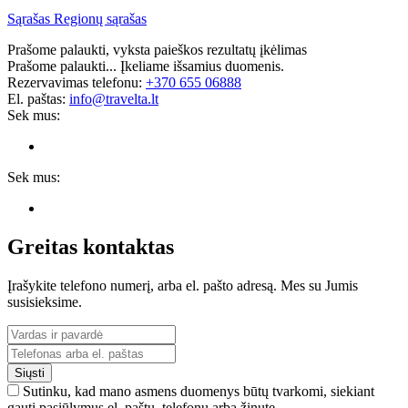
Sąrašas
Regionų sąrašas
Prašome palaukti, vyksta paieškos rezultatų įkėlimas
Prašome palaukti... Įkeliame išsamius duomenis.
Rezervavimas telefonu:
+370 655 06888
El. paštas:
info@travelta.lt
Sek mus:
Sek mus:
Greitas kontaktas
Įrašykite telefono numerį, arba el. pašto adresą. Mes su Jumis
susisieksime.
Siųsti
Sutinku, kad mano asmens duomenys būtų tvarkomi, siekiant
gauti pasiūlymus el. paštu, telefonu arba žinute.