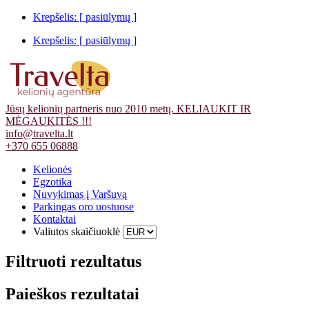
Krepšelis: [
pasiūlymų
]
Krepšelis: [
pasiūlymų
]
Jūsų kelionių partneris nuo 2010 metų. KELIAUKIT IR
MĖGAUKITĖS !!!
info@travelta.lt
+370 655 06888
Kelionės
Egzotika
Nuvykimas į Varšuvą
Parkingas oro uostuose
Kontaktai
Valiutos skaičiuoklė
Filtruoti rezultatus
Paieškos rezultatai